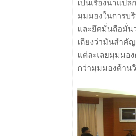
เป็นเรื่องน่าแป
มุมมองในการบริห
และยึดมั่นถือมั่นว
เถียงว่ามันสำค
แต่ละเลยมุมมอง
กว่ามุมมองด้าน