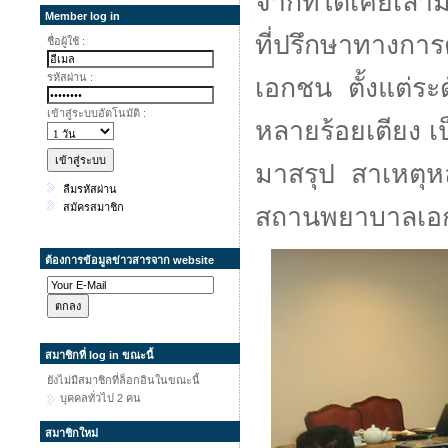
จากที่ได้เคยเล่
Member log in
ที่ปรึกษาทางก
ชื่อผู้ใช้ :
รหัสผ่าน :
เอกชน ตั้งแต่ระ
เข้าสู่ระบบอัตโนมัติ :
หลายร้อยเตียง เป
มาสรุป สาเหตุหล
ลืมรหัสผ่าน
สมัครสมาชิก
สถานพยาบาลเอกช
ต้องการข้อมูลข่าวสารจาก website
สมาชิกที่ log in ขณะนี้
ยังไม่มีสมาชิกที่ล็อกอินในขณะนี้
บุคคลทั่วไป 2 คน
สมาชิกใหม่